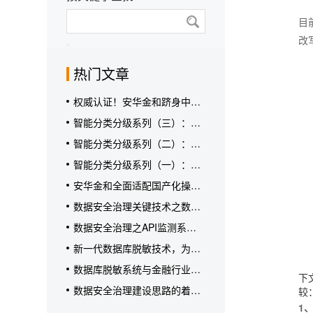
目
改
热门文章
权威认证！安华金和跻身中国
AI赋能的数据发现与分类分级
智能分类分级系列（三）：从
厂商领导者类别
能力到实效，安华金和在真实
智能分类分级系列（二）：破
场景验证合规价值
解分类分级困局，安华金和给
智能分类分级系列（一）：传
出答案
统分类分级陷“落地难”困局
安华金和全面适配国产化操作
系统及芯片CPU
数据安全治理关键技术之数据
库脱敏技术详解
数据安全治理之API监测系统
，解决API接口安全问题【安
新一代数据库脱敏技术，为敏
华金和】
感数据建立保护盾！
数据库脱敏系统与金融行业案
下
例解读
数据安全治理建设思路的着力
较
点——数据安全咨询服务【安
1