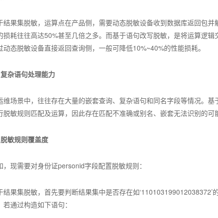
于结果集脱敏，运算点在产品侧，需要动态脱敏设备收到数据库返回包并
的损耗往往高达50%甚至几倍之多。而基于语句改写脱敏，是将运算逻辑
过动态脱敏设备直接返回查询侧，一般可降低10%~40%的性能损耗。
、复杂语句处理能力
运维场景中，往往存在大量的嵌套查询、复杂语句和同名字段等情况。基
行脱敏规则匹配及运算，因此存在匹配不准确或别名、嵌套无法识别的可
、脱敏规则覆盖度
如，现需要对身份证personid字段配置脱敏规则：
于结果集脱敏，首先要判断结果集中是否存在如‘110103199012038
，若通过构造如下语句：