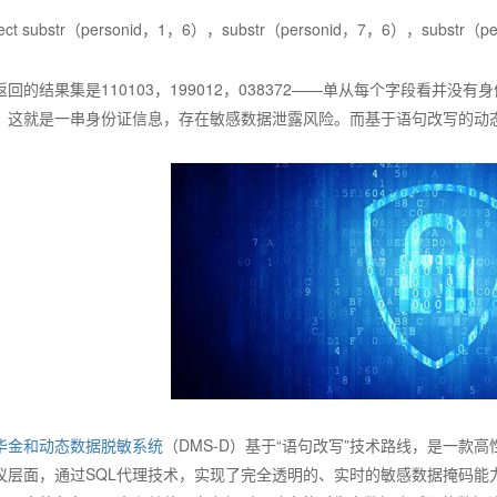
lect substr（personid，1，6），substr（personid，7，6），substr（pe
返回的结果集是110103，199012，038372——单从每个字段看
，这就是一串身份证信息，存在敏感数据泄露风险。而基于语句改写的动
华金和动态数据脱敏系统
（DMS-D）基于“语句改写”技术路线，是一
议层面，通过SQL代理技术，实现了完全透明的、实时的敏感数据掩码能