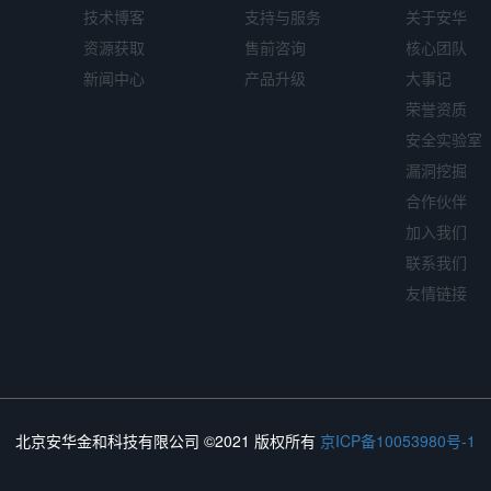
技术博客
支持与服务
关于安华
资源获取
售前咨询
核心团队
新闻中心
产品升级
大事记
荣誉资质
安全实验室
漏洞挖掘
合作伙伴
加入我们
联系我们
友情链接
北京安华金和科技有限公司 ©2021 版权所有
京ICP备10053980号-1