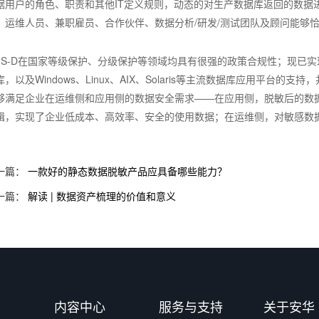
据用户的角色、职责和其他IT定义规则，动态的对生产数据库返回的数据
、运维人员、兼职雇员、合作伙伴、数据分析/研发/测试团队及顾问能够
MS-D在国家等级保护、分级保护等领域均具有很强的政策合规性；现已实现对Orac
库，以及Windows、Linux、AIX、Solaris等主流数据库应用平台
够满足企业在运维侧和应用侧的数据安全需求——在应用侧，脱敏后的数
辑，实现了企业低成本、高效率、安全的使用数据；在运维侧，对敏感数
。
一篇：
一款好的静态数据脱敏产品应具备哪些能力？
一篇：
解读 | 数据资产梳理的价值和意义
例
内容中心
服务与支持
关于安华