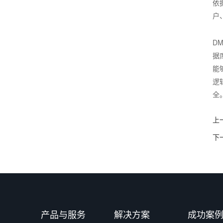
依
户
D
据
能
逻
全
上
下
产品与服务
解决方案
成功案