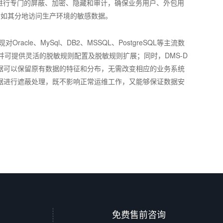
进行专门的屏蔽、加密、隐藏和审计，确保业务用户、外包用
恰如其分地访问生产环境的敏感数据。
le、MySql、DB2、MSSQL、PostgreSQL等主流数
的支持，并可提供灵活的脱敏规则配置及脱敏规则扩展；同时，DMS-D
据可以保留原有数据的特征和分布，无需改变相应的业务系统
据进行遮蔽处理，既不影响正常运维工作，又能够保证数据安
免费售前咨询