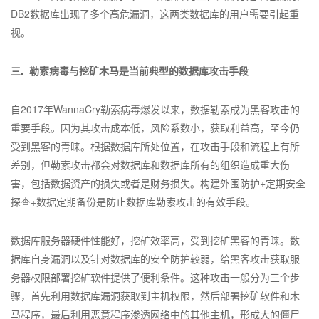
DB2数据库出现了多个高危漏洞，这两类数据库的用户需要引起重
视。
三. 勒索病毒与挖矿木马是当前典型的数据库攻击手段
自2017年WannaCry勒索病毒爆发以来，数据勒索成为黑客攻击的
重要手段。因为其攻击成本低，风险系数小，获取利益高，至今仍
受到黑客的青睐。根据数据库所处位置，在攻击手段和流程上有所
差别，但勒索攻击都会对数据库和数据库所有的组织造成重大伤
害，包括数据资产的损失或者是财务损失。构建外围防护+定期安全
探查+数据定期备份是防止数据库勒索攻击的有效手段。
数据库服务器硬件性能好，挖矿效率高，受到挖矿黑客的青睐。数
据库自身漏洞以及针对数据库的安全防护较弱，给黑客攻击获取服
务器权限部署挖矿软件提供了便利条件。这种攻击一般分为三个步
骤，首先利用数据库漏洞获取到主机权限，然后部署挖矿软件和木
马程序，最后利用恶意程序渗透网络中的其他主机，形成大的僵尸