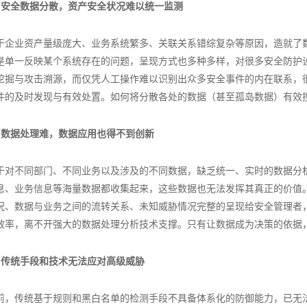
、安全数据分散，资产安全状况难以统一监测
于企业资产量级庞大、业务系统繁多、关联关系错综复杂等原因，造就了
是单一反映某个系统存在的问题，呈现方式也多种多样，对很多安全防护
挖掘与攻击溯源，而仅凭人工操作难以识别出众多安全事件的内在联系，
件的及时发现与有效处置。如何将分散各处的数据（甚至孤岛数据）有效
、数据处理难，数据应用也得不到创新
于对不同部门、不同业务以及涉及的不同数据，缺乏统一、实时的数据分
息、业务信息等海量数据都收集起来，这些数据也无法发挥其真正的价值
况、数据与业务之间的流转关系、未知威胁情况完整的呈现给安全管理者
效率，离不开强大的数据处理分析技术支撑。只有让数据成为决策的依据
、传统手段和技术无法应对高级威胁
前，传统基于规则和黑白名单的检测手段不具备体系化的防御能力，已无法