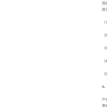
现
就
（
（
（
（
（
4
产
置