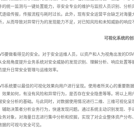
件的统一监测与一键处置能力，非安全专业的维护与监控人员识别、分析
式逐级传报，传报流程与耗时过长。此外，现有安全运营平台缺乏对海量
析，从而导致对异常行为的发现能力不足，对已知风险和未知威胁的响应
可视化系统的创
SVS要做看得见的安全。对于安全运维人员，以资产和人为视角出发的DS
从全局角度提升业务系统对安全威胁的发现识别、理解分析、响应处置等
员提升日常安全管理与运维效率。
SVS系统要以最佳的可视化效果向用户进行呈现。使用者所关心的重要数
、效果如何，有没有风险和异常行为，是否存在安全隐患等等。将以上用
据安全分析的基础。与此同时，对数据使用情况进行二维、三维可视化呈
，辅助决策者分析业务行为，快速发现问题。通过系统主动识别发现、手
业务对象，对海量日志进行集中分析和挖掘，实现了对企业整体资产分布
数据的可视与安全可见。