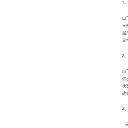
1
由
只
据
事
2
由
信
状
政
3
当