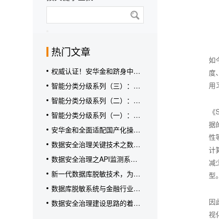
热门文章
如
权威认证！安华金和跻身中国
度
AI赋能的数据发现与分类分级
用
智能分类分级系列（三）：从
厂商领导者类别
能力到实效，安华金和在真实
智能分类分级系列（二）：破
场景验证合规价值
解分类分级困局，安华金和给
《S
智能分类分级系列（一）：传
出答案
据
统分类分级陷“落地难”困局
安华金和全面适配国产化操作
性
系统及芯片CPU
数据安全治理关键技术之数据
计
库脱敏技术详解
数据安全治理之API监测系统
减
，解决API接口安全问题【安
新一代数据库脱敏技术，为敏
型
华金和】
感数据建立保护盾！
数据库脱敏系统与金融行业案
例解读
因
数据安全治理建设思路的着力
点——数据安全咨询服务【安
视