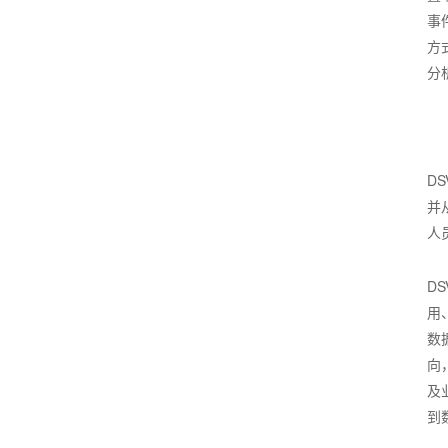
事
方
分
D
并
人
D
用
数
向
及
到