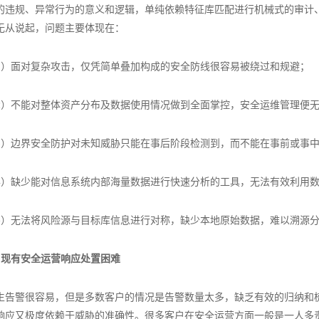
的违规、异常行为的意义和逻辑，单纯依赖特征库匹配进行机械式的审计
无从说起，问题主要体现在：
1）面对复杂攻击，仅凭简单叠加构成的安全防线很容易被绕过和规避；
2）不能对整体资产分布及数据使用情况做到全面掌控，安全运维管理便
3）边界安全防护对未知威胁只能在事后阶段检测到，而不能在事前或事
4）缺少能对信息系统内部海量数据进行快速分析的工具，无法有效利用
5）无法将风险源与目标库信息进行对称，缺少本地原始数据，难以溯源
、现有安全运营响应处置困难
生告警很容易，但是多数客户的情况是告警数量太多，缺乏有效的归纳和
响应又极度依赖于威胁的准确性。很多客户在安全运营方面一般是一人多