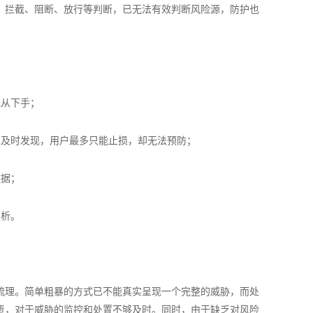
、拦截、阻断、放行等判断，已无法有效判断风险源，防护也
无从下手；
中及时发现，用户最多只能止损，却无法预防；
数据；
分析。
梳理。简单粗暴的方式已不能真实呈现一个完整的威胁，而处
责，对于威胁的监控和处置不够及时。同时，由于缺乏对风险