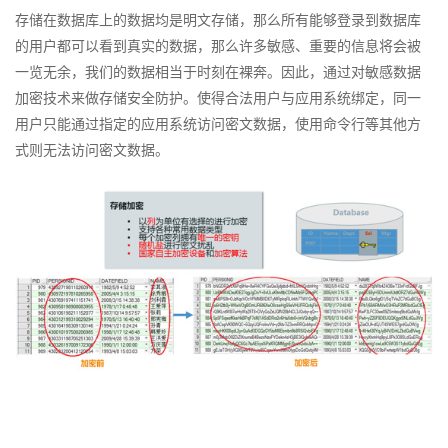
存储在数据库上的数据均是明文存储，那么所有能够登录到数据库
的用户都可以看到真实的数据，那么许多敏感、重要的信息将会被
一览无余，我们的数据相当于时刻在裸奔。因此，通过对敏感数据
加密技术来做存储安全防护。使得合法用户与应用系统绑定，同一
用户只能通过指定的应用系统访问密文数据，使用命令行等其他方
式则无法访问密文数据。