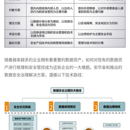
随着越来越多的企业拥有着重要的数据资产，如何对现有的数据资
产进行梳理和安全管控成为这些企业的一大难题。安华金和推出的
数据安全治理解决方案，遵循以下技术路线：