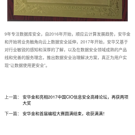
9年专注数据库安全，自2016年开始，顺应云计算发展趋势，安华金
和开始将业务触角向云上数据安全延伸，2017年开始，安华又基于
对行业敏锐的感知和深厚的了解，以及在数据安全领域成熟的产品
线和完善的服务理念，推出数据安全治理解决方案，真正为用户实
现“让数据使用更安全”。
上一篇：
安华金和亮相2017中国CIO信息安全高峰论坛，再获两项
大奖
下一篇：
安华金和首届编程大赛圆满结束，收获满满！