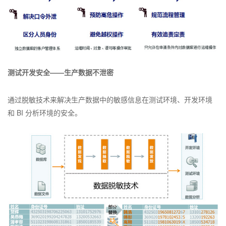
测试开发安全——生产数据不泄密
通过脱敏技术来解决生产数据中的敏感信息在测试环境、开发环境
和 BI 分析环境的安全。