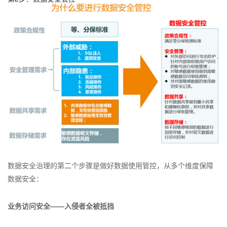
数据安全治理的第二个步骤是做好数据使用管控，从多个维度保障
数据安全：
业务访问安全——入侵者全被抵挡