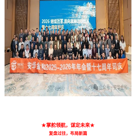
★
掌舵领航，谋定未来
★
复盘过往，布局新篇