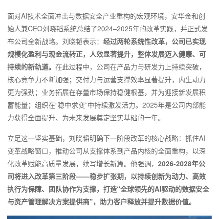
面对AI技术全面冲击与数据安全产业重构的宏观环境，安华金和创
始人兼CEO刘晓韬系统总结了2024–2025年的改革实践，并正式发
布公司全新战略。刘晓韬表示：
经过两轮系统性改革，公司已实现
规模化盈利与现金流转正，人效显著提升，整体发展迈入健康、可
持续的新轨道。
在此过程中，公司在产品力与研发力上持续突破，
核心竞争力不断加强；交付力与运营支撑效率显著提升，内生动力
更为强劲；业务拓展在存量市场保持稳健根基，并为迎接新发展积
蓄能量；组织在“稳中求变”中持续激发活力。2025年是公司内部能
力获得全面提升、为未来发展奠定坚实基础的一年。
立足这一坚实基础，刘晓韬明确下一阶段改革的核心战略：抓住AI
变革战略窗口，推动公司从支撑体系到产品内核的全面重构，以深
化改革赋能高质量发展，续写增长新篇。他强调，
2026-2028年公
司将进入改革第三阶段——稳步扩张期，
以持续创新为动力、高效
执行为保障、团队协作为支撑，
打造“全球领先的AI驱动的数据安全
与资产管理解决方案提供商”，
助力客户释放并提升数据价值
。