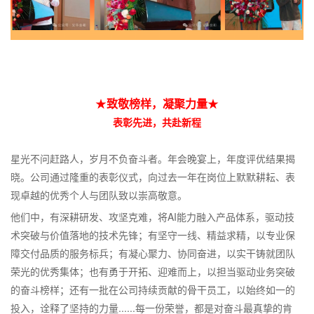
★
致敬榜样，凝聚力量
★
表彰先进，共赴新程
星光不问赶路人，岁月不负奋斗者。年会晚宴上，年度评优结果揭
晓。公司通过隆重的表彰仪式，向过去一年在岗位上默默耕耘、表
现卓越的优秀个人与团队致以崇高敬意。
他们中，有深耕研发、攻坚克难，将AI能力融入产品体系，驱动技
术突破与价值落地的技术先锋；有坚守一线、精益求精，以专业保
障交付品质的服务标兵；有凝心聚力、协同奋进，以实干铸就团队
荣光的优秀集体；也有勇于开拓、迎难而上，以担当驱动业务突破
的奋斗榜样；还有一批在公司持续贡献的骨干员工，以始终如一的
投入，诠释了坚持的力量......每一份荣誉，都是对奋斗最真挚的肯