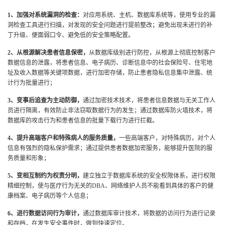
1、加强对系统漏洞的检查：
对应用系统、主机、数据库系统等，使用专业的漏
洞检查工具进行扫描，对发现的安全问题进行提前整改；避免出现未进行的补
丁升级、便面弱口令、避免低的安全策略配置。
2、从根源解决患者信息保密，
从数据库级别进行防控，从根源上彻底控制客户
数据信息的泄露，将患者信息、电子病历、诊断信息中的社会保险号、住宅地
址及收入数据等关键项数据，进行加密存储，防止患者隐私信息集中泄露、统
计行为批量进行；
3
、变事后追查为主动防御，
通过加密技术技术，将患者信息数据与无关工作人
员进行隔离，有效防止非法窃取数据行为的发生；通过数据库防火墙技术，将
数据库的攻击行为和患者信息的批量下载行为进行拦截。
4、提升高端客户和特殊病人的服务质量，
一些高端客户，对特殊病历，对个人
信息有强烈的隐私保护需求；通过提供患者数据加密服务，能够提升医院的服
务质量和形象；
5、变相互制约为权责分明，
建立独立于数据库系统的安全权限体系，进行权限
精细控制，使与医疗行为无关的DBA、网络维护人员不能看到具体的客户的健
康档案、电子病历等个人信息；
6
、进行数据访问行为审计，
通过数据库审计技术，将数据的访问行为进行记录
和存档，在发生安全事件时，做到快速定位。