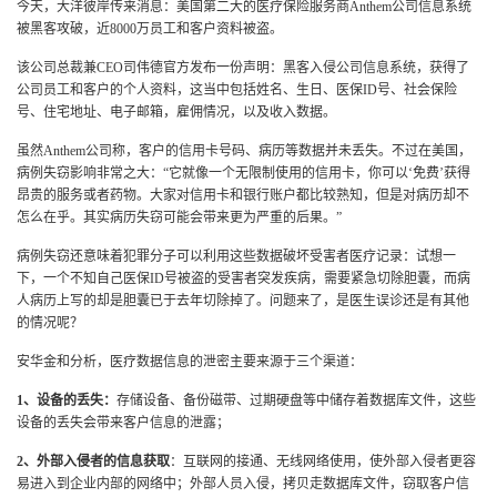
今天，大洋彼岸传来消息：美国第二大的医疗保险服务商Anthem公司信息系统
被黑客攻破，近8000万员工和客户资料被盗。
该公司总裁兼CEO司伟德官方发布一份声明：黑客入侵公司信息系统，获得了
公司员工和客户的个人资料，这当中包括姓名、生日、医保ID号、社会保险
号、住宅地址、电子邮箱，雇佣情况，以及收入数据。
虽然Anthem公司称，客户的信用卡号码、病历等数据并未丢失。不过在美国，
病例失窃影响非常之大：“它就像一个无限制使用的信用卡，你可以‘免费’获得
昂贵的服务或者药物。大家对信用卡和银行账户都比较熟知，但是对病历却不
怎么在乎。其实病历失窃可能会带来更为严重的后果。”
病例失窃还意味着犯罪分子可以利用这些数据破坏受害者医疗记录：试想一
下，一个不知自己医保ID号被盗的受害者突发疾病，需要紧急切除胆囊，而病
人病历上写的却是胆囊已于去年切除掉了。问题来了，是医生误诊还是有其他
的情况呢？
安华金和分析，医疗数据信息的泄密主要来源于三个渠道：
1、设备的丢失：
存储设备、备份磁带、过期硬盘等中储存着数据库文件，这些
设备的丢失会带来客户信息的泄露；
2、外部入侵者的信息获取
：互联网的接通、无线网络使用，使外部入侵者更容
易进入到企业内部的网络中；外部人员入侵，拷贝走数据库文件，窃取客户信